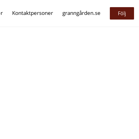
er
Kontaktpersoner
granngården.se
Följ
l av våra senaste