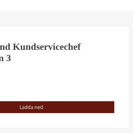
and Kundservicechef
n 3
Ladda ned