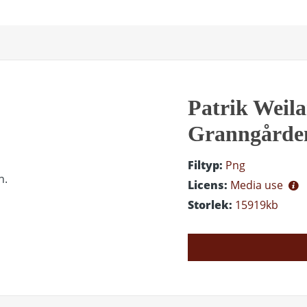
Patrik Weil
Granngårde
Filtyp:
Png
Licens:
Media use
Storlek:
15919kb