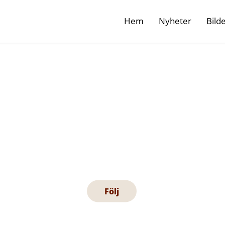
Hem
Nyheter
Bild
Pressrum
ranngårdens pressrum. Följ oss för att ta de
nyheter!
Följ