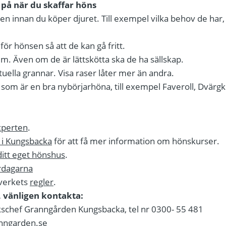
 på när du skaffar höns
en innan du köper djuret. Till exempel vilka behov de har,
r för hönsen så att de kan gå fritt.
ll dem. Även om de är lättskötta ska de ha sällskap.
ntuella grannar. Visa raser låter mer än andra.
rt som är en bra nybörjarhöna, till exempel Faveroll, Dvä
experten
.
i Kungsbacka
för att få mer information om hönskurser.
ditt eget hönshus
.
rdagarna
verkets
regler
.
 vänligen kontakta:
ikschef Granngården Kungsbacka, tel nr 0300- 55 481
nngarden.se