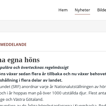
Hem
Nyheter
Bild
SMEDDELANDE
l ha egna höns
pulära och övertecknas regelmässigt
öns växer sedan flera år tillbaka och nu växer behovet
hållning i flera delar av landet.
ndet (SRF) anordnar varje år Nationalutställningen av hö
 och i år hoppas man på över 1000 utställda djur. Flest a
inge och Västra Götaland.
grundare av de årliga hönsbytardagarna i Kungsbacka. Red