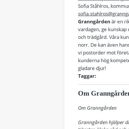
Sofia Ståhlros, kommu
sofia.stahlros@granng
Granngården
är en ri
vardagen, ge kunskap o
och trädgård. Våra kunde
norr. De kan även han
vi postorder mot företa
kunderna hög kompetens
gladare djur!
Taggar:
Om Granngårde
Om Granngården

Granngården hjälper dig