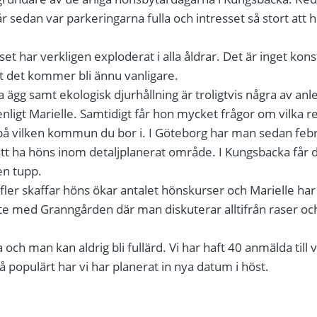
 sedan var parkeringarna fulla och intresset så stort att ho
sset har verkligen exploderat i alla åldrar. Det är inget kons
tt det kommer bli ännu vanligare.
a ägg samt ekologisk djurhållning är troligtvis några av anle
nligt Marielle. Samtidigt får hon mycket frågor om vilka r
på vilken kommun du bor i. I Göteborg har man sedan febr
 att ha höns inom detaljplanerat område. I Kungsbacka får 
en tupp.
fler skaffar höns ökar antalet hönskurser och Marielle har 
te med Granngården där man diskuterar alltifrån raser och 
a och man kan aldrig bli fullärd. Vi har haft 40 anmälda till 
 populärt har vi har planerat in nya datum i höst.