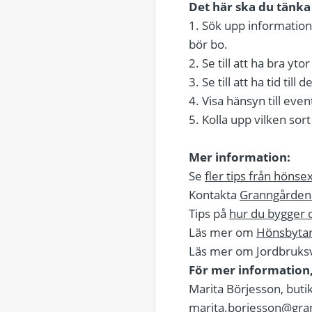
Det här ska du tänka
1. Sök upp information
bör bo.
2. Se till att ha bra yto
3. Se till att ha tid ti
4. Visa hänsyn till eve
5. Kolla upp vilken so
Mer information:
Se
fler tips från höns
Kontakta
Granngården 
Tips på
hur du bygger 
Läs mer om
Hönsbyta
Läs mer om Jordbruks
För mer information,
Marita Börjesson, but
marita.borjesson@gra