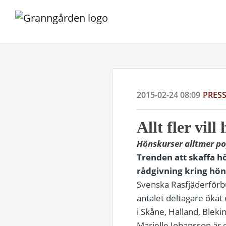
2015-02-24 08:09
PRES
Allt fler vil
Hönskurser alltmer po
Trenden att skaffa h
rådgivning kring höns
Svenska Rasfjäderförbu
antalet deltagare ökat
i Skåne, Halland, Blek
Marielle Johansson är 