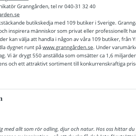
nikatör Granngården, tel nr 040-31 32 40
arden.se
kstäckande butikskedja med 109 butiker i Sverige. Granngå
ch inspirera människor som privat eller professionellt har
r kan välja att handla i någon av våra 109 butiker, från Ysta
dla dygnet runt på
www.granngården.se
. Under varumärk
g. Vi är drygt 550 anställda som omsätter ca 1,6 miljarder
 och ett attraktivt sortiment till konkurrenskraftiga pri
n
 med allt som rör odling, djur och natur. Hos oss hittar du 