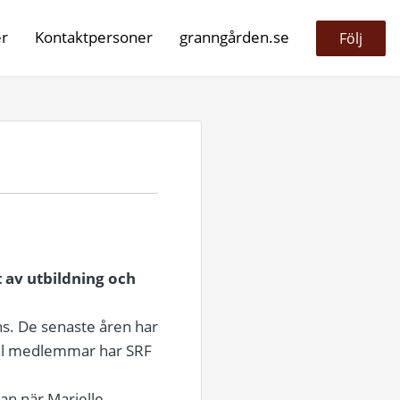
er
Kontaktpersoner
granngården.se
Följ
 av utbildning och
ns. De senaste åren har
ntal medlemmar har SRF
an när Marielle