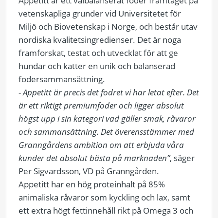
Appetitt är ett välbalanserat foder framtaget på
vetenskapliga grunder vid
Universitetet för
Miljö och Biovetenskap i Norge,
och består utav
nordiska kvalitetsingredienser. Det är noga
framforskat, testat och utvecklat för att ge
hundar och katter en unik och balanserad
fodersammansättning.
-
Appetitt är precis det fodret vi har letat efter. Det
är ett riktigt premiumfoder och ligger absolut
högst upp i sin kategori vad gäller smak, råvaror
och sammansättning. Det överensstämmer med
Granngårdens ambition om att erbjuda våra
kunder det absolut bästa på marknaden”
, säger
Per Sigvardsson, VD på Granngården.
Appetitt har en hög proteinhalt på 85%
animaliska råvaror som kyckling och lax, samt
ett extra högt fettinnehåll rikt på Omega 3 och