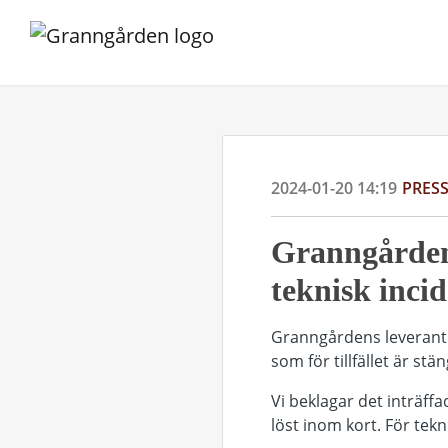
2024-01-20 14:19
PRES
Granngården h
teknisk inci
Granngårdens leverantö
som för tillfället är stä
Vi beklagar det inträf
löst inom kort. För tekni