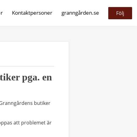
er
Kontaktpersoner
granngården.se
Följ
tiker pga. en
r Granngårdens butiker
oppas att problemet är