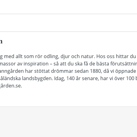
n
 med allt som rör odling, djur och natur. Hos oss hittar du 
 massor av inspiration – så att du ska få de bästa förutsättn
Granngården har stöttat drömmar sedan 1880, då vi öppnade vå
ändska landsbygden. Idag, 140 år senare, har vi över 100 b
ården.se.