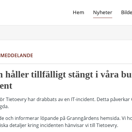
Hem
Nyheter
Bild
SMEDDELANDE
åller tillfälligt stängt i våra bu
dent
r Tietoevry har drabbats av en IT-incident. Detta påverka
ngda.
fade och informerar löpande på Granngårdens hemsida. Vi h
ska detaljer kring incidenten hänvisar vi till Tietoevry.