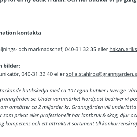
rmation kontakta
säljnings- och marknadschef, 040-31 32 35 eller
hakan.erik
 bilder:
nikatör, 040-31 32 40 eller
sofia.stahlros@granngarden.
täckande butikskedja med ca 107 egna butiker i Sverige. Vå
granngården.se
. Under varumärket Nordpost bedriver vi pos
som omsätter ca 2 miljarder kr. Granngården vill underlätt
 som privat eller professionellt har lantbruk & skog, djur o
g kompetens och ett attraktivt sortiment till konkurrenskraft