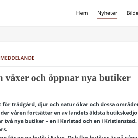
Hem
Nyheter
Bild
SMEDDELANDE
 växer och öppnar nya butiker
et för trädgård, djur och natur ökar och dessa områd
er våren fortsätter en av landets äldsta butikskedjor
två nya butiker – en i Karlstad och en i Kristianstad.
rs.
upp för en ny butik i Falun. Och fler butiker är på gång