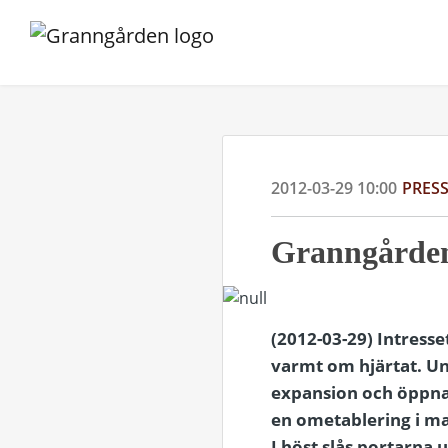
2012-03-29 10:00
PRES
Granngården
(2012-03-29) Intress
varmt om hjärtat. Und
expansion och öppnar 
en ometablering i ma
I höst slås portarna 