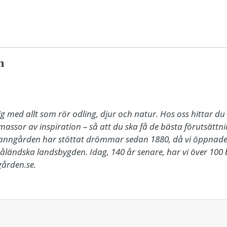
n
 med allt som rör odling, djur och natur. Hos oss hittar du 
 massor av inspiration – så att du ska få de bästa förutsättn
Granngården har stöttat drömmar sedan 1880, då vi öppnade vå
ändska landsbygden. Idag, 140 år senare, har vi över 100 bu
ården.se.