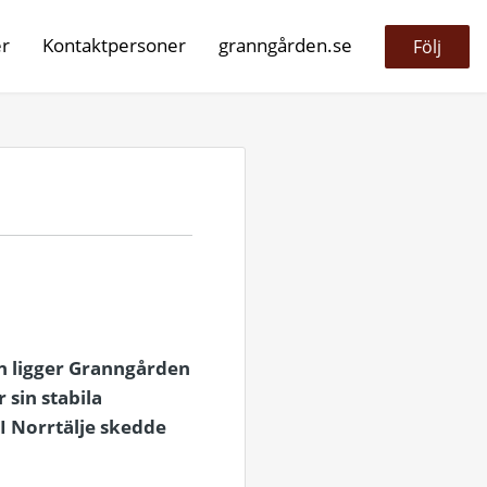
er
Kontaktpersoner
granngården.se
Följ
en ligger Granngården
 sin stabila
 I Norrtälje skedde
.