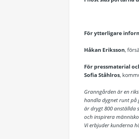
För ytterligare info
Håkan Eriksson
, för
För pressmaterial och
Sofia Ståhlros
, kommu
Granngården är en riks
handla dygnet runt på
är drygt 800 anställda 
och inspirera människor
Vi erbjuder kunderna hö