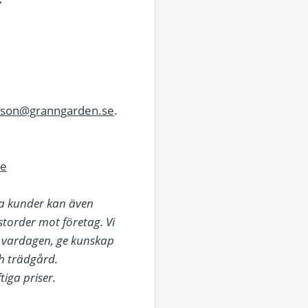
sson@granngarden.se
.
se
ra kunder kan även
torder mot företag. Vi
a vardagen, ge kunskap
ch trädgård.
iga priser.