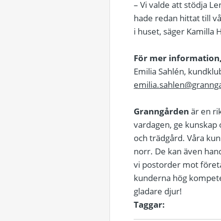
– Vi valde att stödja L
hade redan hittat till 
i huset, säger Kamilla
För mer information,
Emilia Sahlén, kundklu
emilia.sahlen@granng
Granngården
är en ri
vardagen, ge kunskap o
och trädgård. Våra kunde
norr. De kan även han
vi postorder mot företa
kunderna hög kompetens
gladare djur!
Taggar: