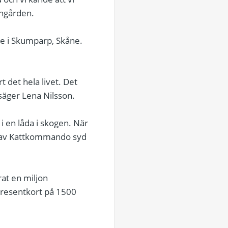
nngården.
re i Skumparp, Skåne.
t det hela livet. Det
 säger Lena Nilsson.
 en låda i skogen. När
lp av Kattkommando syd
at en miljon
presentkort på 1500