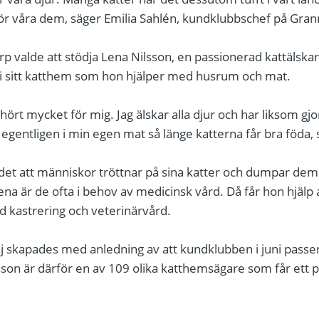
 för våra dem, säger Emilia Sahlén, kundklubbschef på Gra
 valde att stödja Lena Nilsson, en passionerad kattälska
 i sitt katthem som hon hjälper med husrum och mat.
ört mycket för mig. Jag älskar alla djur och har liksom gjor
r egentligen i min egen mat så länge katterna får bra föda,
t att människor tröttnar på sina katter och dumpar dem i
ena är de ofta i behov av medicinsk vård. Då får hon hjä
 kastrering och veterinärvård.
skapades med anledning av att kundklubben i juni passer
on är därför en av 109 olika katthemsägare som får ett 