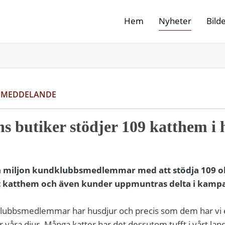
Hem
Nyheter
Bild
SMEDDELANDE
 butiker stödjer 109 katthem i h
n miljon kundklubbsmedlemmar med att stödja 109 ol
itt katthem och även kunder uppmuntras delta i kam
klubbsmedlemmar har husdjur och precis som dem har vi
våra djur. Många katter har det dessutom tufft i vårt land