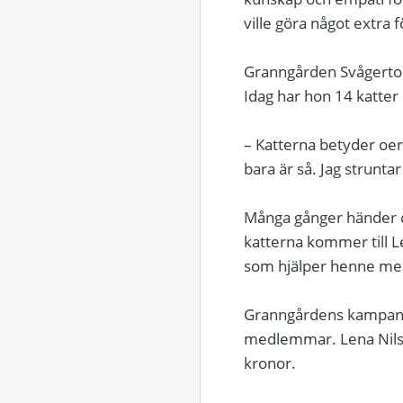
ville göra något extra
Granngården Svågertorp
Idag har hon 14 katter
– Katterna betyder oerh
bara är så. Jag strunta
Många gånger händer de
katterna kommer till L
som hjälper henne med
Granngårdens kampanj 
medlemmar. Lena Nilss
kronor.