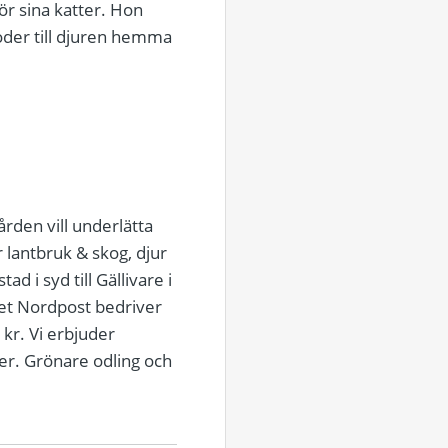
ör sina katter. Hon
foder till djuren hemma
rden vill underlätta
 lantbruk & skog, djur
d i syd till Gällivare i
et Nordpost bedriver
 kr. Vi erbjuder
ser. Grönare odling och