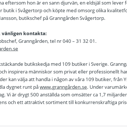
ena eftersom hon är en sann djurvän, en eldsjäl som lever f
vår butik i Svågertorp och köpte med omsorg olika kvalitet
 Hansson, butikschef på Granngården Svågertorp.
 vänligen kontakta:
bbschef, Granngården, tel nr 040 – 31 32 01.
arden.se
kstäckande butikskedja med 109 butiker i Sverige. Granngå
ch inspirera människor som privat eller professionellt har
r kan välja att handla i någon av våra 109 butiker, från Ysta
dla dygnet runt på
www.granngården.se
. Under varumärk
g. Vi är drygt 500 anställda som omsätter ca 1,7 miljarder
 och ett attraktivt sortiment till konkurrenskraftiga pri