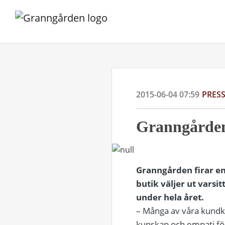
2015-06-04 07:59
PRES
Granngårdens
Granngården firar e
butik väljer ut vars
under hela året.
– Många av våra kund
kunskap och empati för 