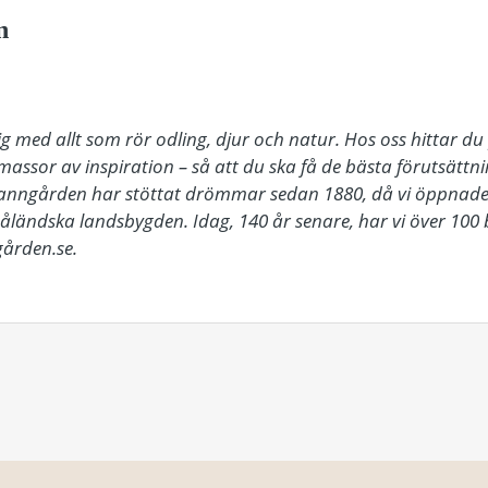
n
 med allt som rör odling, djur och natur. Hos oss hittar du 
 massor av inspiration – så att du ska få de bästa förutsättn
Granngården har stöttat drömmar sedan 1880, då vi öppnade vå
ändska landsbygden. Idag, 140 år senare, har vi över 100 bu
ården.se.