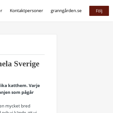
er
Kontaktpersoner
granngården.se
Följ
ela Sverige
ika katthem. Varje
panjen som pågår
 en mycket bred
 och vi kände att vi