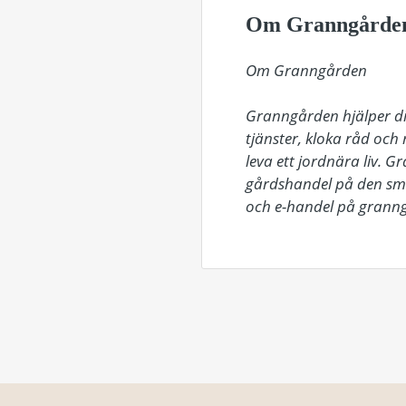
Om Granngårde
Om Granngården

Granngården hjälper dig
tjänster, kloka råd och
leva ett jordnära liv. 
gårdshandel på den smål
och e-handel på granng