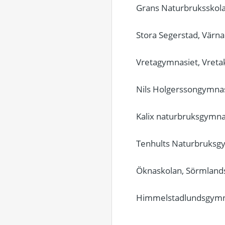
Grans Naturbruksskola
Stora Segerstad, Vär
Vretagymnasiet, Vreta
Nils Holgerssongymnas
Kalix naturbruksgymna
Tenhults Naturbruksg
Öknaskolan, Sörmlands
Himmelstadlundsgymna