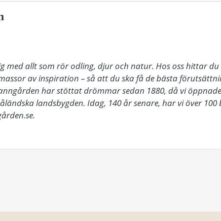
n
 med allt som rör odling, djur och natur. Hos oss hittar du 
 massor av inspiration – så att du ska få de bästa förutsättn
Granngården har stöttat drömmar sedan 1880, då vi öppnade vå
ändska landsbygden. Idag, 140 år senare, har vi över 100 bu
ården.se.