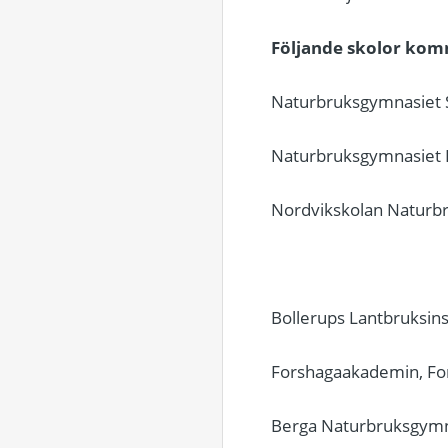
Följande skolor komme
Naturbruksgymnasiet S
Naturbruksgymnasiet D
Nordvikskolan Naturb
Bollerups Lantbruksin
Forshagaakademin, Fo
Berga Naturbruksgymn