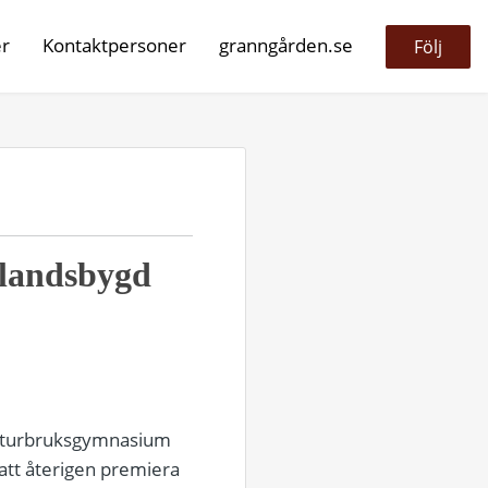
er
Kontaktpersoner
granngården.se
Följ
 landsbygd
å naturbruksgymnasium
 att återigen premiera