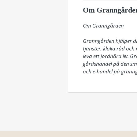
Om Granngårde
Om Granngården

Granngården hjälper dig
tjänster, kloka råd och
leva ett jordnära liv. 
gårdshandel på den smål
och e-handel på granng