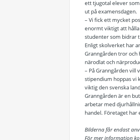
ett tjugotal elever s
ut på examensdagen.
– Vi fick ett mycket p
enormt viktigt att hål
studenter som bidrar t
Enligt skolverket har 
Granngården tror och h
närodlat och närproduce
– På Granngården vill v
stipendium hoppas vi ku
viktig den svenska lan
Granngården är en buti
arbetar med djurhållnin
handel. Företaget har 
Bilderna får endast an
För mer information ko