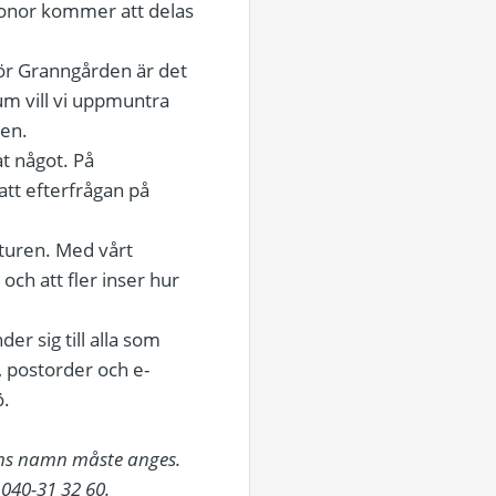
ronor kommer att delas
För Granngården är det
um vill vi uppmuntra
den.
t något. På
tt efterfrågan på
aturen. Med vårt
och att fler inser hur
r sig till alla som
, postorder och e-
ö.
ens namn måste anges.
 040-31 32 60.