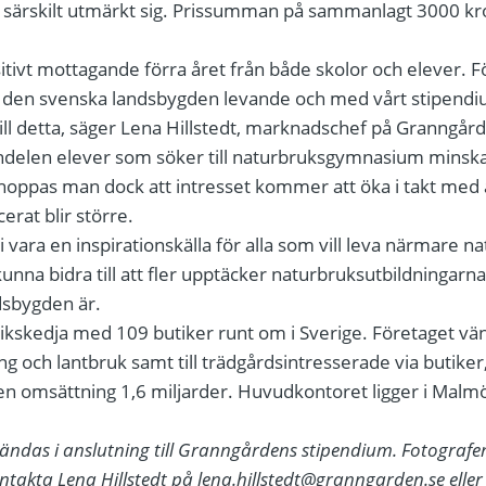
om särskilt utmärkt sig. Prissumman på sammanlagt 3000 k
ositivt mottagande förra året från både skolor och elever. 
la den svenska landsbygden levande och med vårt stipendi
ill detta, säger Lena Hillstedt, marknadschef på Granngår
andelen elever som söker till naturbruksgymnasium minska
oppas man dock att intresset kommer att öka i takt med a
rat blir större.
i vara en inspirationskälla för alla som vill leva närmare n
nna bidra till att fler upptäcker naturbruksutbildningarna 
dsbygden är.
kskedja med 109 butiker runt om i Sverige. Företaget vände
g och lantbruk samt till trädgårdsintresserade via butiker
en omsättning 1,6 miljarder. Huvudkontoret ligger i Malm
vändas i anslutning till Granngårdens stipendium. Fotograf
ntakta Lena Hillstedt på
lena.hillstedt@granngarden.se
eller